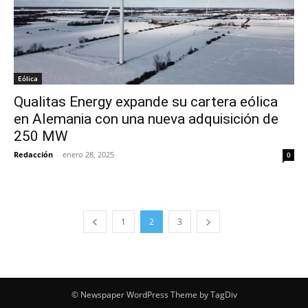
Eólica
Qualitas Energy expande su cartera eólica
en Alemania con una nueva adquisición de
250 MW
Redacción
-
enero 28, 2025
0
1
2
3
© Newspaper WordPress Theme by TagDiv