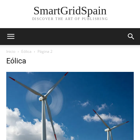
SmartGridSpain
DISCOVER THE ART OF PUBLISHING
Inicio
Eólica
Página 2
Eólica