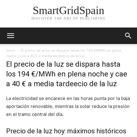
SmartGridSpain
DISCOVER THE ART OF PUBLISHING
Inicio
El precio de la luz se dispara hasta los 194 €/MWh en plena
noche y cae a 40 € a media tardeecio de la luz
El precio de la luz se dispara hasta
los 194 €/MWh en plena noche y cae
a 40 € a media tardeecio de la luz
La electricidad se encarece en las horas punta por la baja
aportación renovable, mientras la solar reduce la presión
en el tramo central del día.
Precio de la luz hoy: máximos históricos