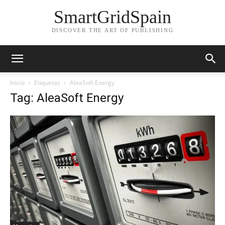
SmartGridSpain
DISCOVER THE ART OF PUBLISHING
Inicio
Etiquetas
AleaSoft Energy
Tag: AleaSoft Energy