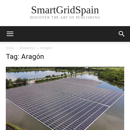
SmartGridSpain
DISCOVER THE ART OF PUBLISHING
Inicio
Etiquetas
Aragón
Tag: Aragón