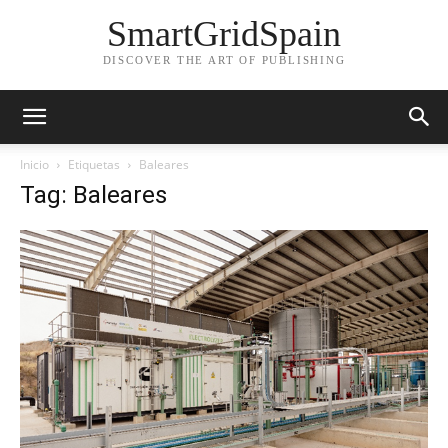
SmartGridSpain
DISCOVER THE ART OF PUBLISHING
Inicio
Etiquetas
Baleares
Tag: Baleares