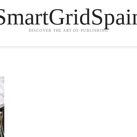
SmartGridSpai
DISCOVER THE ART OF PUBLISHING