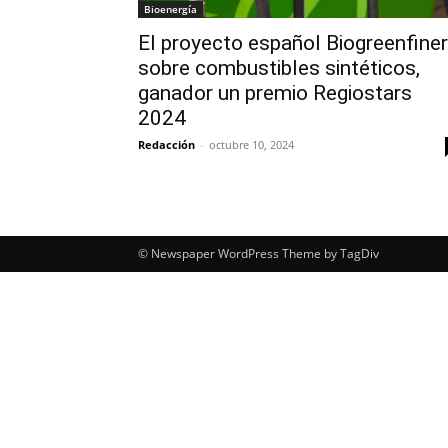
Bioenergía
El proyecto español Biogreenfine
sobre combustibles sintéticos,
ganador un premio Regiostars
2024
Redacción
-
octubre 10, 2024
© Newspaper WordPress Theme by TagDiv