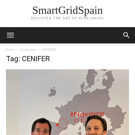
SmartGridSpain
DISCOVER THE ART OF PUBLISHING
Inicio
Etiquetas
CENIFER
Tag: CENIFER