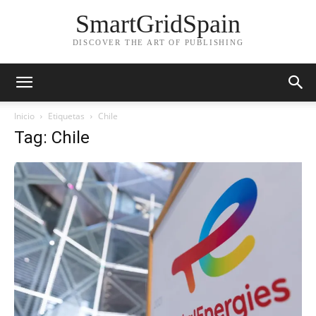
SmartGridSpain
DISCOVER THE ART OF PUBLISHING
Inicio
Etiquetas
Chile
Tag: Chile