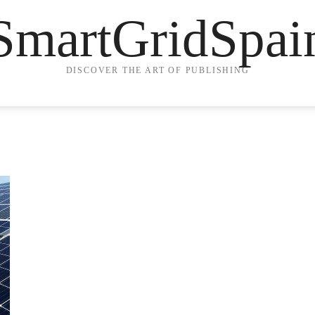
SmartGridSpai
DISCOVER THE ART OF PUBLISHING