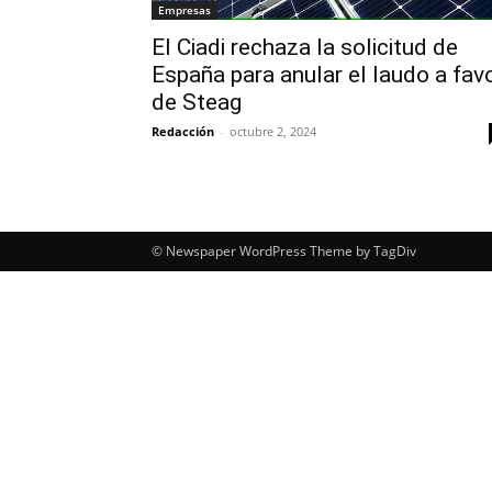
Empresas
El Ciadi rechaza la solicitud de
España para anular el laudo a fav
de Steag
Redacción
-
octubre 2, 2024
© Newspaper WordPress Theme by TagDiv