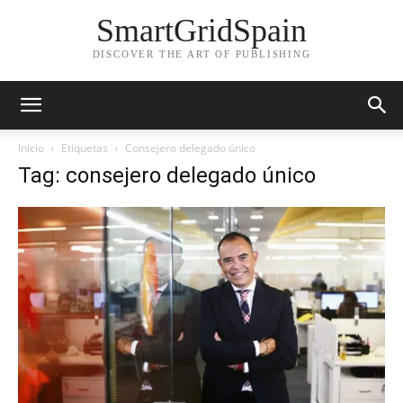
SmartGridSpain
DISCOVER THE ART OF PUBLISHING
Inicio
Etiquetas
Consejero delegado único
Tag: consejero delegado único