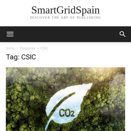
SmartGridSpain
DISCOVER THE ART OF PUBLISHING
Inicio
Etiquetas
CSIC
Tag: CSIC