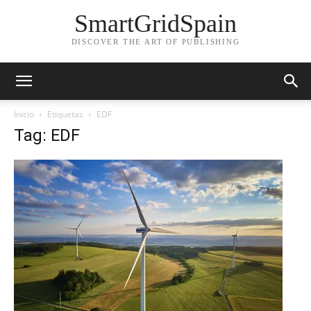
SmartGridSpain
DISCOVER THE ART OF PUBLISHING
Inicio
Etiquetas
EDF
Tag: EDF