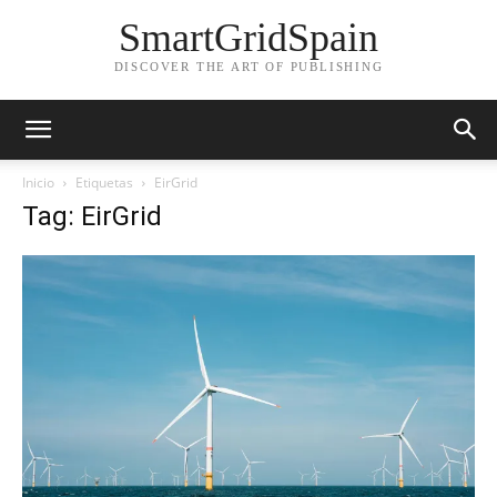
SmartGridSpain
DISCOVER THE ART OF PUBLISHING
Inicio
Etiquetas
EirGrid
Tag: EirGrid