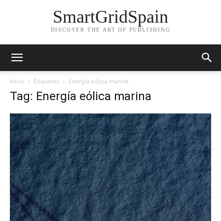
SmartGridSpain
DISCOVER THE ART OF PUBLISHING
Inicio
Etiquetas
Energía eólica marina
Tag: Energía eólica marina