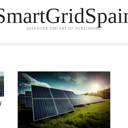
SmartGridSpai
DISCOVER THE ART OF PUBLISHING
W