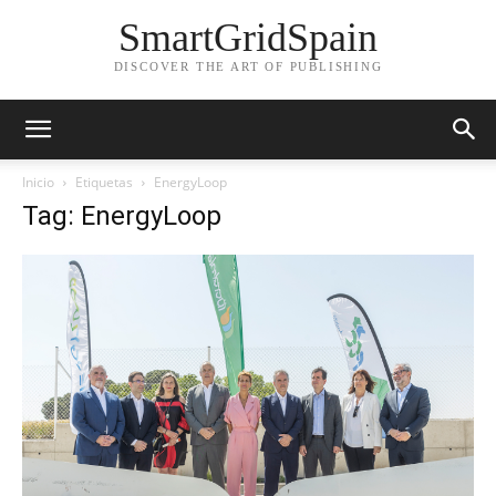
SmartGridSpain
DISCOVER THE ART OF PUBLISHING
Inicio
Etiquetas
EnergyLoop
Tag: EnergyLoop