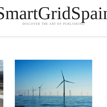
SmartGridSpai
DISCOVER THE ART OF PUBLISHING