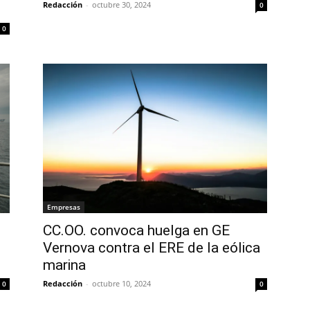
Redacción
-
octubre 30, 2024
0
0
Empresas
CC.OO. convoca huelga en GE
Vernova contra el ERE de la eólica
marina
Redacción
-
octubre 10, 2024
0
0