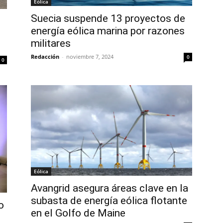
Eólica
Suecia suspende 13 proyectos de
energía eólica marina por razones
o
militares
Redacción
-
noviembre 7, 2024
0
0
Eólica
Avangrid asegura áreas clave en la
subasta de energía eólica flotante
o
en el Golfo de Maine