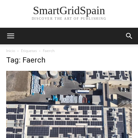
SmartGridSpain
DISCOVER THE ART OF PUBLISHING
Inicio
Etiquetas
Faerch
Tag: Faerch