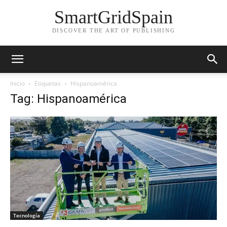
SmartGridSpain
DISCOVER THE ART OF PUBLISHING
Inicio
Etiquetas
Hispanoamérica
Tag: Hispanoamérica
Tecnología