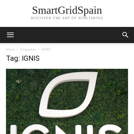
SmartGridSpain
DISCOVER THE ART OF PUBLISHING
Inicio
Etiquetas
IGNIS
Tag: IGNIS