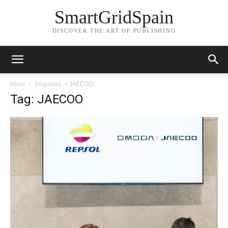
SmartGridSpain
DISCOVER THE ART OF PUBLISHING
Inicio
Etiquetas
JAECOO
Tag: JAECOO