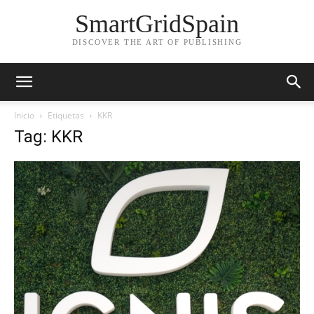
SmartGridSpain
DISCOVER THE ART OF PUBLISHING
Inicio
Etiquetas
KKR
Tag: KKR