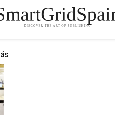
SmartGridSpai
DISCOVER THE ART OF PUBLISHING
lás