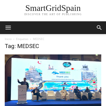
SmartGridSpain
DISCOVER THE ART OF PUBLISHING
Inicio
Etiquetas
MEDSEC
Tag: MEDSEC