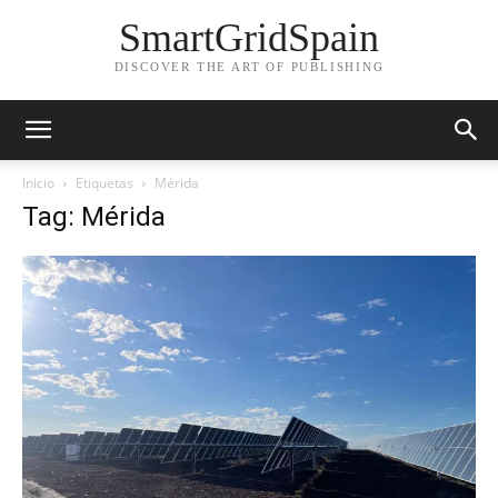
SmartGridSpain
DISCOVER THE ART OF PUBLISHING
Inicio
Etiquetas
Mérida
Tag: Mérida