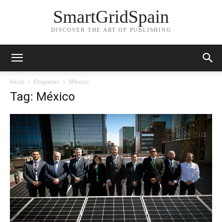
SmartGridSpain
DISCOVER THE ART OF PUBLISHING
Inicio
Etiquetas
México
Tag: México