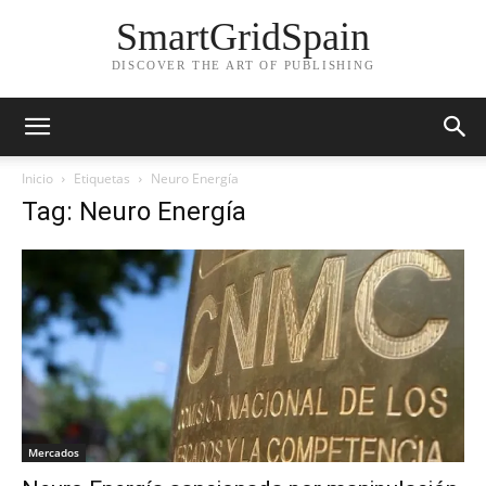
SmartGridSpain
DISCOVER THE ART OF PUBLISHING
Inicio
Etiquetas
Neuro Energía
Tag: Neuro Energía
Mercados