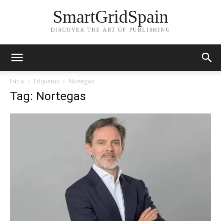
SmartGridSpain
DISCOVER THE ART OF PUBLISHING
Inicio
Etiquetas
Nortegas
Tag: Nortegas