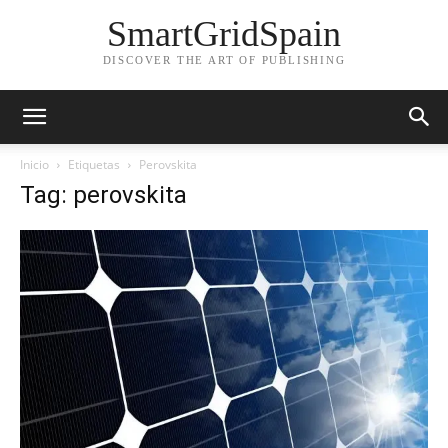
SmartGridSpain
DISCOVER THE ART OF PUBLISHING
Inicio
Etiquetas
Perovskita
Tag: perovskita