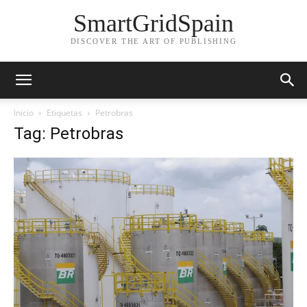
SmartGridSpain
DISCOVER THE ART OF PUBLISHING
Inicio
Etiquetas
Petrobras
Tag: Petrobras