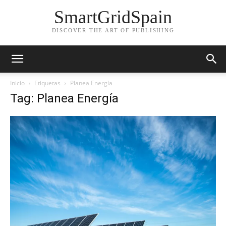
SmartGridSpain
DISCOVER THE ART OF PUBLISHING
Inicio
Etiquetas
Planea Energía
Tag: Planea Energía