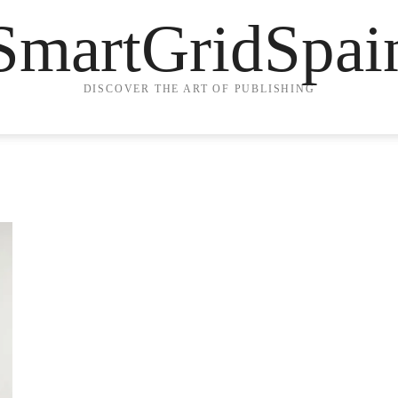
SmartGridSpai
DISCOVER THE ART OF PUBLISHING