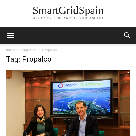
SmartGridSpain
DISCOVER THE ART OF PUBLISHING
Inicio
Etiquetas
Propalco
Tag: Propalco