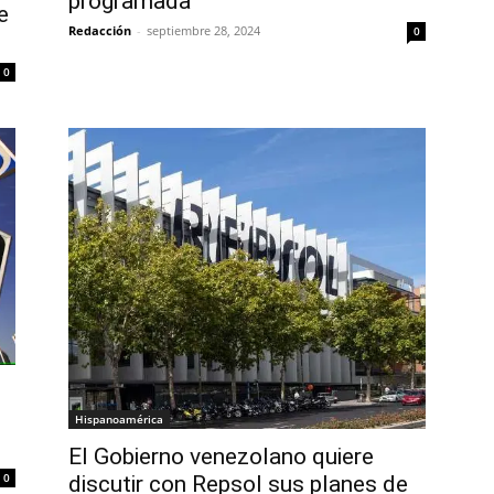
programada
e
Redacción
-
septiembre 28, 2024
0
0
Hispanoamérica
El Gobierno venezolano quiere
0
discutir con Repsol sus planes de