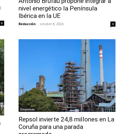
Antonio Brufau propone integrar a
u
nivel energético la Península
Ibérica en la UE
0
Redacción
-
octubre 8, 2024
0
Empresas
Repsol invierte 24,8 millones en La
n
Coruña para una parada