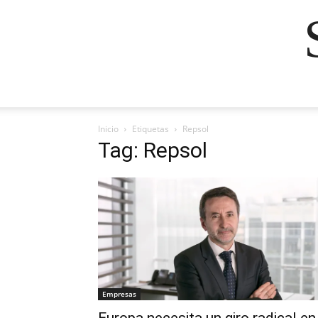
Inicio
Etiquetas
Repsol
Tag: Repsol
Empresas
Europa necesita un giro radical en