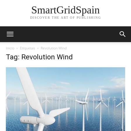
SmartGridSpain
DISCOVER THE ART OF PUBLISHING
Inicio
Etiquetas
Revolution Wind
Tag: Revolution Wind