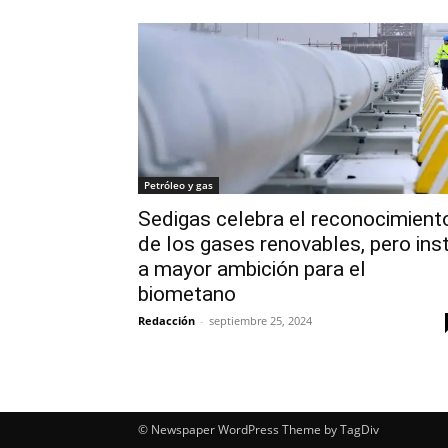
Petróleo y gas
Sedigas celebra el reconocimient
de los gases renovables, pero ins
a mayor ambición para el
biometano
Redacción
-
septiembre 25, 2024
© Newspaper WordPress Theme by TagDiv