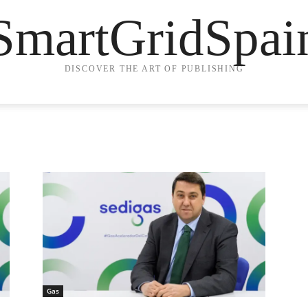
SmartGridSpai
DISCOVER THE ART OF PUBLISHING
Gas