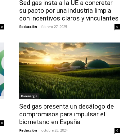
Sedigas insta a la UE a concretar
su pacto por una industria limpia
con incentivos claros y vinculantes
Redacción
-
febrero 27, 2025
0
0
Bioenergía
Sedigas presenta un decálogo de
compromisos para impulsar el
biometano en España.
0
Redacción
-
octubre 28, 2024
0