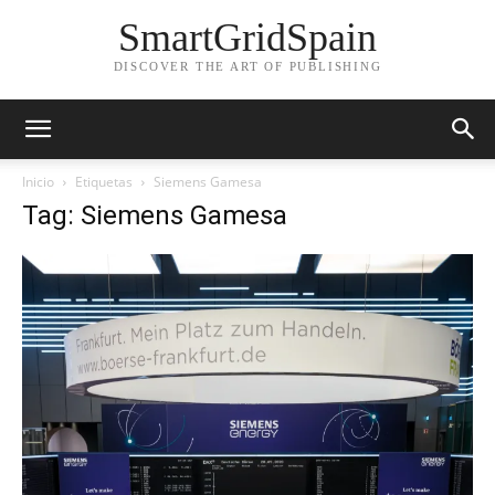
SmartGridSpain
DISCOVER THE ART OF PUBLISHING
Inicio
Etiquetas
Siemens Gamesa
Tag: Siemens Gamesa