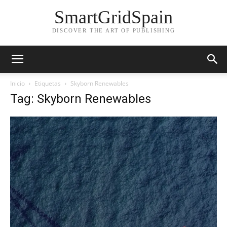
SmartGridSpain
DISCOVER THE ART OF PUBLISHING
Inicio
Etiquetas
Skyborn Renewables
Tag: Skyborn Renewables