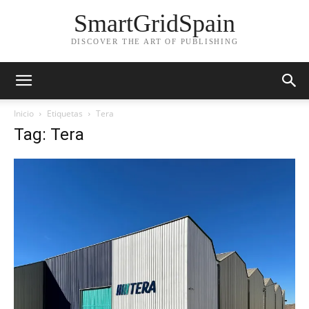
SmartGridSpain
DISCOVER THE ART OF PUBLISHING
Inicio
Etiquetas
Tera
Tag: Tera