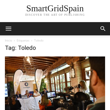
SmartGridSpain
DISCOVER THE ART OF PUBLISHING
Inicio
Etiquetas
Toledo
Tag: Toledo