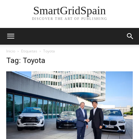
SmartGridSpain
DISCOVER THE ART OF PUBLISHING
Inicio
Etiquetas
Toyota
Tag: Toyota