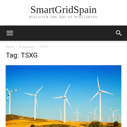
SmartGridSpain
DISCOVER THE ART OF PUBLISHING
Inicio
Etiquetas
TSXG
Tag: TSXG