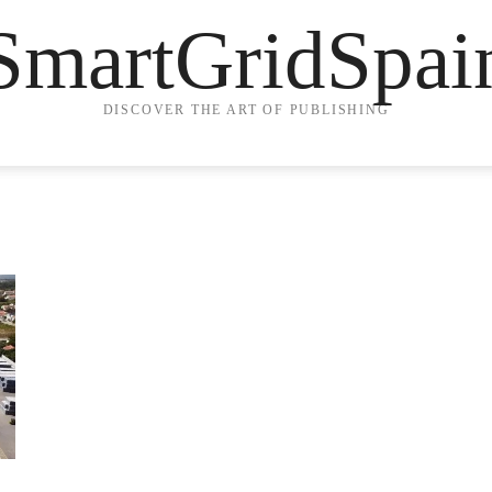
SmartGridSpai
DISCOVER THE ART OF PUBLISHING