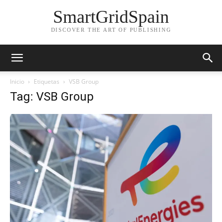
SmartGridSpain
DISCOVER THE ART OF PUBLISHING
Inicio
Etiquetas
VSB Group
Tag: VSB Group