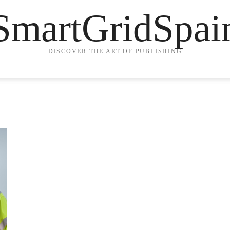
SmartGridSpai
DISCOVER THE ART OF PUBLISHING