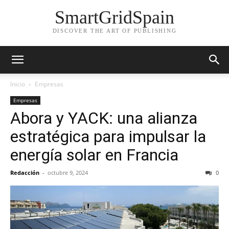
SmartGridSpain
DISCOVER THE ART OF PUBLISHING
Inicio
Empresas
Empresas
Abora y YACK: una alianza
estratégica para impulsar la
energía solar en Francia
Redacción
-
octubre 9, 2024
0