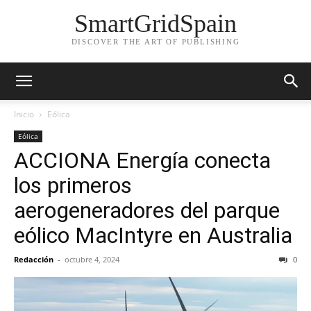
SmartGridSpain
DISCOVER THE ART OF PUBLISHING
Inicio
Eólica
Eólica
ACCIONA Energía conecta
los primeros
aerogeneradores del parque
eólico MacIntyre en Australia
Redacción
-
octubre 4, 2024
0