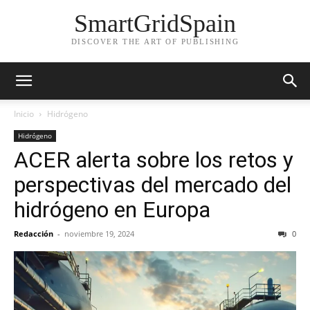
SmartGridSpain
DISCOVER THE ART OF PUBLISHING
Inicio
Hidrógeno
Hidrógeno
ACER alerta sobre los retos y
perspectivas del mercado del
hidrógeno en Europa
Redacción
-
noviembre 19, 2024
0