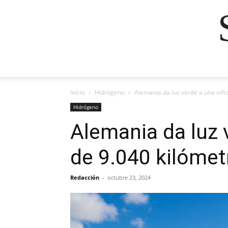
Inicio
Hidrógeno
Alemania da luz verde a una infr
Hidrógeno
Alemania da luz 
de 9.040 kilómet
Redacción
-
octubre 23, 2024