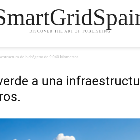
SmartGridSpai
DISCOVER THE ART OF PUBLISHING
aestructura de hidrógeno de 9.040 kilómetros.
verde a una infraestruct
ros.