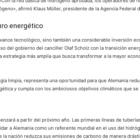
«Con la red básica de hidrógeno aprobada, los operadores de r
rógeno», afirmó Klaus Müller, presidente de la Agencia Federal 
turo energético
 avance tecnológico, sino también una considerable inversión e
o del gobierno del canciller Olaf Scholz con la transición ener
na estrategia más amplia que busca transformar a la mayor eco
gía limpia, representa una oportunidad para que Alemania red
gética y cumpla con los ambiciosos objetivos climáticos que se 
enzará a partir del próximo año. Las primeras líneas de tubería
idar a Alemania como un referente mundial en el uso del hidró
e la nación reduzca sus emisiones de carbono de manera drást