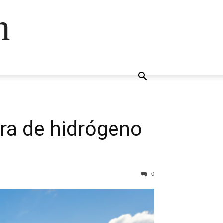
n
ura de hidrógeno
0