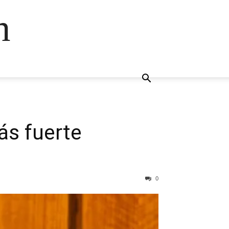
n
ás fuerte
0