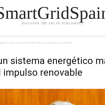
SmartGridSpai
DISCOVER THE ART OF PUBLISHING
gético más fuerte mientras lidera el impulso renovable
un sistema energético m
el impulso renovable