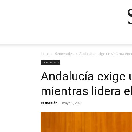
Inicio
Renovables
Andalucía exige un sistema ener
Renovables
Andalucía exige 
mientras lidera 
Redacción
-
mayo 9, 2025